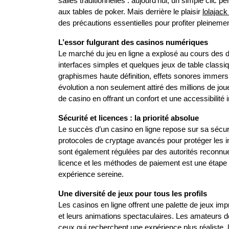
salles traditionnelles : aujourd’hui, un simple cli
aux tables de poker. Mais derrière le plaisir
lolajack
des précautions essentielles pour profiter pleinemen
L’essor fulgurant des casinos numériques
Le marché du jeu en ligne a explosé au cours des d
interfaces simples et quelques jeux de table class
graphismes haute définition, effets sonores immersi
évolution a non seulement attiré des millions de jou
de casino en offrant un confort et une accessibilité 
Sécurité et licences : la priorité absolue
Le succès d’un casino en ligne repose sur sa sécurit
protocoles de cryptage avancés pour protéger les in
sont également régulées par des autorités reconnues,
licence et les méthodes de paiement est une étape i
expérience sereine.
Une diversité de jeux pour tous les profils
Les casinos en ligne offrent une palette de jeux im
et leurs animations spectaculaires. Les amateurs de 
ceux qui recherchent une expérience plus réaliste, l