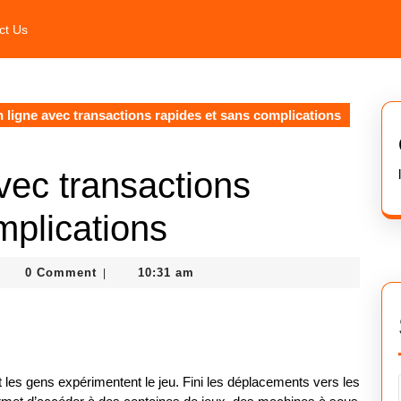
ct Us
 ligne avec transactions rapides et sans complications
vec transactions
mplications
ekolagsc@gmail.com
0 Comment
10:31 am
|
 les gens expérimentent le jeu. Fini les déplacements vers les