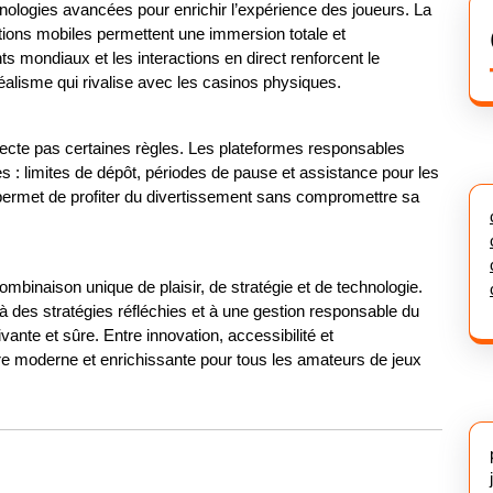
hnologies avancées pour enrichir l’expérience des joueurs. La
plications mobiles permettent une immersion totale et
s mondiaux et les interactions en direct renforcent le
alisme qui rivalise avec les casinos physiques.
specte pas certaines règles. Les plateformes responsables
tes : limites de dépôt, périodes de pause et assistance pour les
permet de profiter du divertissement sans compromettre sa
mbinaison unique de plaisir, de stratégie et de technologie.
 des stratégies réfléchies et à une gestion responsable du
vante et sûre. Entre innovation, accessibilité et
re moderne et enrichissante pour tous les amateurs de jeux