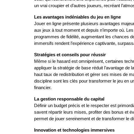
un vrai croupier et d’autres joueurs, recréant l’at
Les avantages indéniables du jeu en ligne
Jouer en ligne présente plusieurs avantages majeurs.
aux jeux à tout moment et depuis n’importe où. Les
programmes de fidélité, augmentant les chances de g
immersifs rendent l’expérience captivante, surpassan
Stratégies et conseils pour réussir
Même si le hasard est omniprésent, certaines tech
appliquer la stratégie de base réduit l’avantage de
haut taux de redistribution et gérer ses mises de man
discipline sont les clés pour transformer le jeu en 
financier.
La gestion responsable du capital
Définir un budget précis et le respecter est primord
savent répartir leurs mises, profiter des bonus et
permet de jouer sereinement et de transformer le di
Innovation et technologies immersives