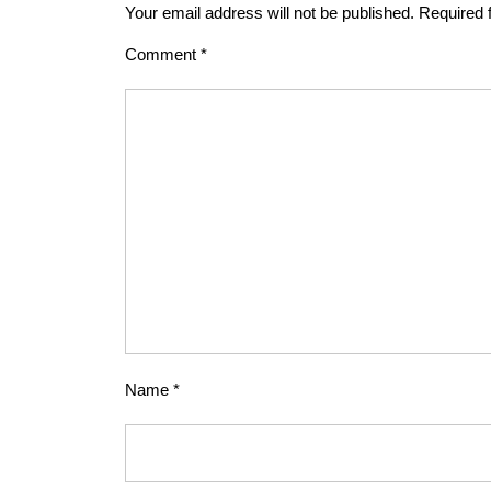
Your email address will not be published.
Required 
Comment
*
Name
*