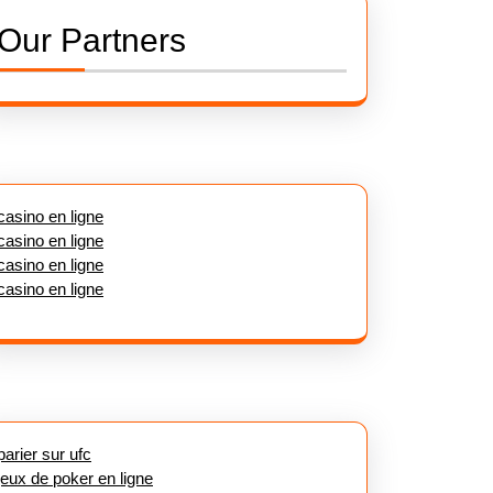
Our Partners
casino en ligne
casino en ligne
casino en ligne
casino en ligne
parier sur ufc
jeux de poker en ligne