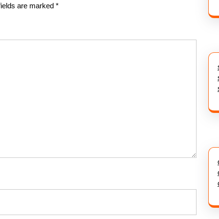
fields are marked
*