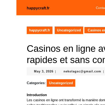
Skip
to
Conta
happycraft.fr
content
Skip
to
content
happycraft.fr
Uncategorized
Casinos en
Casinos en ligne a
rapides et sans co
May
n
May 3, 2026
nekolagsc@gmail.com
|
|
3,
2026
Categories:
Uncategorized
Introduction
Les casinos en ligne ont transformé la manière dont